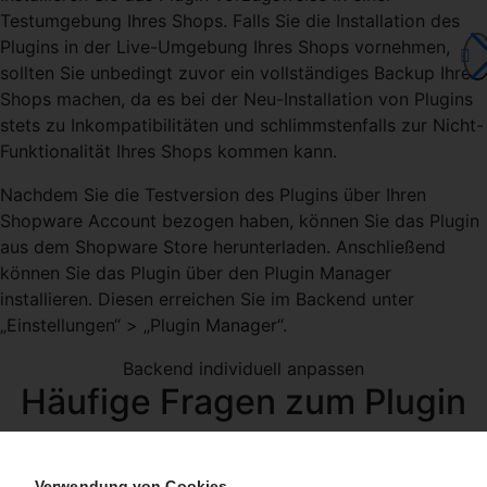
Testumgebung Ihres Shops. Falls Sie die Installation des
Plugins in der Live-Umgebung Ihres Shops vornehmen,
sollten Sie unbedingt zuvor ein vollständiges Backup Ihres
Shops machen, da es bei der Neu-Installation von Plugins
stets zu Inkompatibilitäten und schlimmstenfalls zur Nicht-
Funktionalität Ihres Shops kommen kann.
Nachdem Sie die Testversion des Plugins über Ihren
Shopware Account bezogen haben, können Sie das Plugin
aus dem Shopware Store herunterladen. Anschließend
können Sie das Plugin über den Plugin Manager
installieren. Diesen erreichen Sie im Backend unter
„Einstellungen“ > „Plugin Manager“.
Backend individuell anpassen
Häufige Fragen zum Plugin
Warum werden die gesetzten Farben nicht angezeigt?
Bitte stellen Sie sicher, dass Sie nach dem Setzen der
Verwendung von Cookies